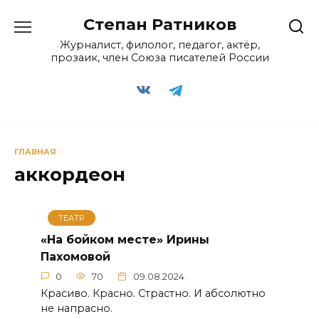
Перейти
Степан Ратников
к
содержанию
Журналист, филолог, педагог, актёр,
прозаик, член Союза писателей России
ГЛАВНАЯ
аккордеон
ТЕАТР
«На бойком месте» Ирины
Пахомовой
0
70
09.08.2024
Красиво. Красно. Страстно. И абсолютно
не напрасно.