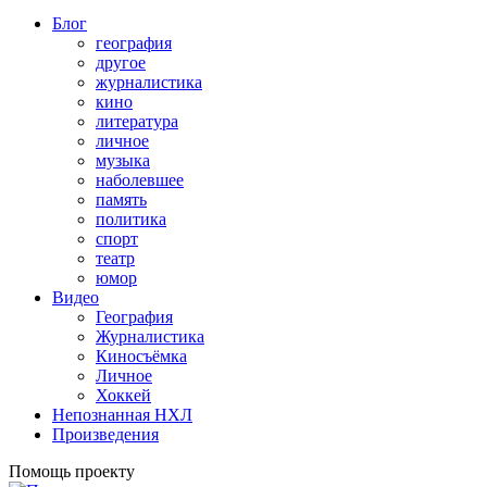
Блог
география
другое
журналистика
кино
литература
личное
музыка
наболевшее
память
политика
спорт
театр
юмор
Видео
География
Журналистика
Киносъёмка
Личное
Хоккей
Непознанная НХЛ
Произведения
Помощь проекту