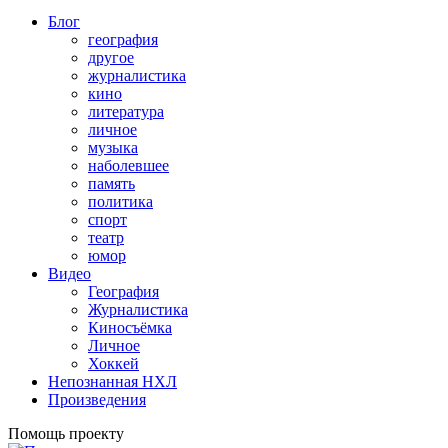
Блог
география
другое
журналистика
кино
литература
личное
музыка
наболевшее
память
политика
спорт
театр
юмор
Видео
География
Журналистика
Киносъёмка
Личное
Хоккей
Непознанная НХЛ
Произведения
Помощь проекту