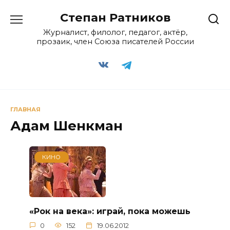
Перейти
Степан Ратников
к
содержанию
Журналист, филолог, педагог, актёр,
прозаик, член Союза писателей России
ГЛАВНАЯ
Адам Шенкман
КИНО
«Рок на века»: играй, пока можешь
0
152
19.06.2012