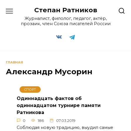
Перейти
Степан Ратников
к
содержанию
Журналист, филолог, педагог, актёр,
прозаик, член Союза писателей России
ГЛАВНАЯ
Александр Мусорин
СПОРТ
Одиннадцать фактов об
одиннадцатом турнире памяти
Ратникова
0
186
07.03.2019
Соблюдая новую традицию, выудил самые