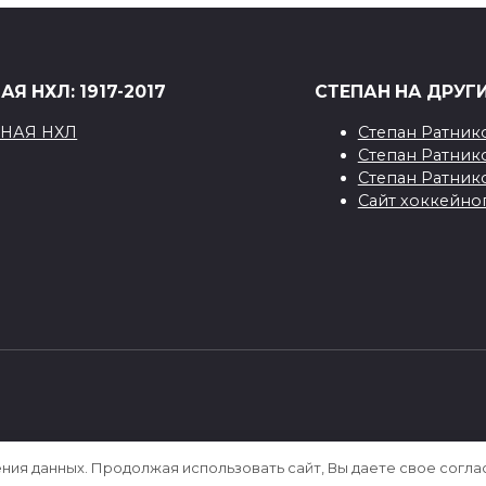
Я НХЛ: 1917-2017
СТЕПАН НА ДРУГ
Степан Ратник
Степан Ратник
Степан Ратник
Сайт хоккейног
[sape block=1]
ения данных. Продолжая использовать сайт, Вы даете свое согла