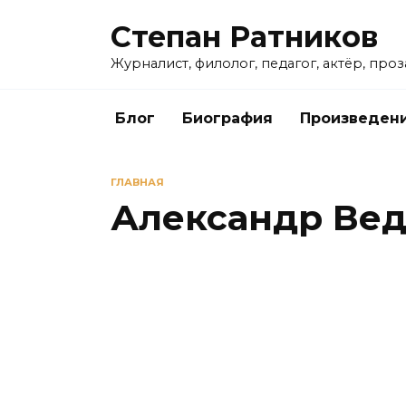
Перейти
Степан Ратников
к
содержанию
Журналист, филолог, педагог, актёр, про
Блог
Биография
Произведен
ГЛАВНАЯ
Александр Ве
КИНО
«В спорте только девушки»: