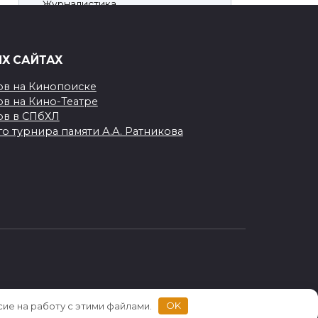
Журналистика
Киносъёмка
ИХ САЙТАХ
Личное
ов на Кинопоиске
Хоккей
ов на Кино-Театре
Непознанная НХЛ
ов в СПбХЛ
о турнира памяти А.А. Ратникова
Произведения
сие на работу с этими файлами.
OK