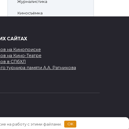
Журналистика
Киносъёмка
Личное
Хоккей
ИХ САЙТАХ
Непознанная НХЛ
ков на Кинопоиске
ов на Кино-Театре
Произведения
ков в СПбХЛ
го турнира памяти А.А. Ратникова
сие на работу с этими файлами.
OK