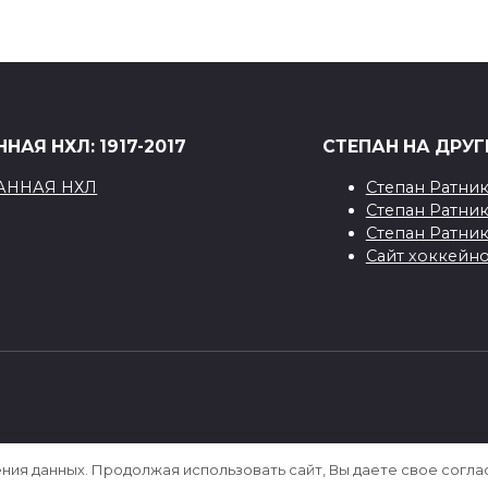
НАЯ НХЛ: 1917-2017
СТЕПАН НА ДРУГ
Степан Ратни
Степан Ратник
Степан Ратни
Сайт хоккейно
[sape block=1]
ения данных. Продолжая использовать сайт, Вы даете свое согла