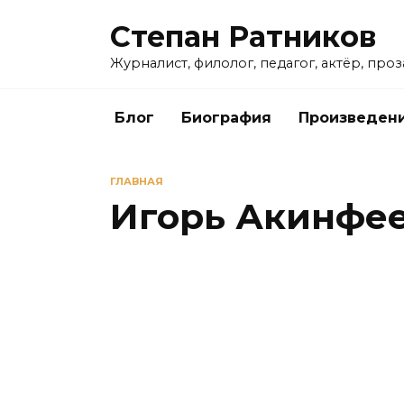
Перейти
Степан Ратников
к
содержанию
Журналист, филолог, педагог, актёр, про
Блог
Биография
Произведен
ГЛАВНАЯ
Игорь Акинфе
СПОРТ
Фактор Фернандеса