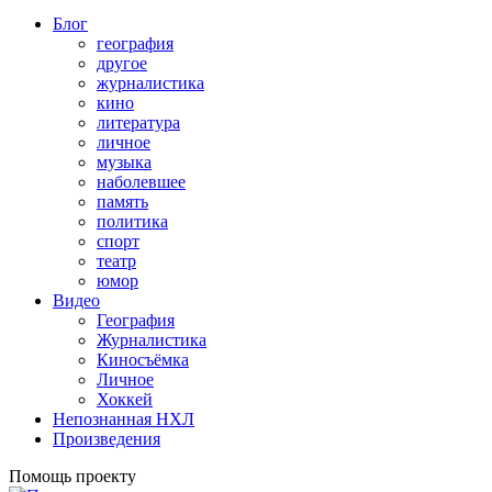
Блог
география
другое
журналистика
кино
литература
личное
музыка
наболевшее
память
политика
спорт
театр
юмор
Видео
География
Журналистика
Киносъёмка
Личное
Хоккей
Непознанная НХЛ
Произведения
Помощь проекту