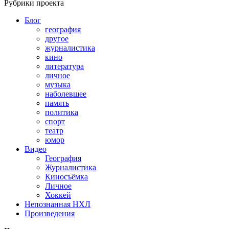
Рубрики проекта
Блог
география
другое
журналистика
кино
литература
личное
музыка
наболевшее
память
политика
спорт
театр
юмор
Видео
География
Журналистика
Киносъёмка
Личное
Хоккей
Непознанная НХЛ
Произведения