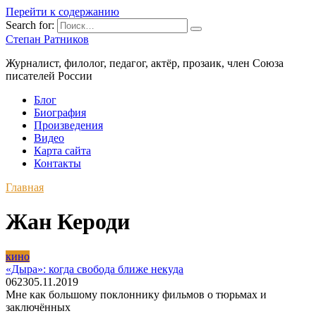
Перейти к содержанию
Search for:
Степан Ратников
Журналист, филолог, педагог, актёр, прозаик, член Союза
писателей России
Блог
Биография
Произведения
Видео
Карта сайта
Контакты
Главная
Жан Кероди
кино
«Дыра»: когда свобода ближе некуда
0
623
05.11.2019
Мне как большому поклоннику фильмов о тюрьмах и
заключённых