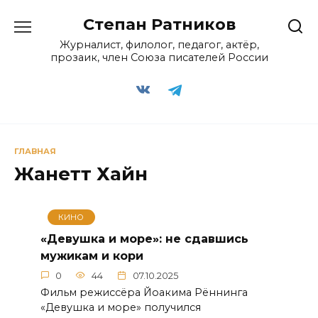
Перейти
Степан Ратников
к
содержанию
Журналист, филолог, педагог, актёр,
прозаик, член Союза писателей России
ГЛАВНАЯ
Жанетт Хайн
КИНО
«Девушка и море»: не сдавшись
мужикам и кори
0
44
07.10.2025
Фильм режиссёра Йоакима Рённинга
«Девушка и море» получился