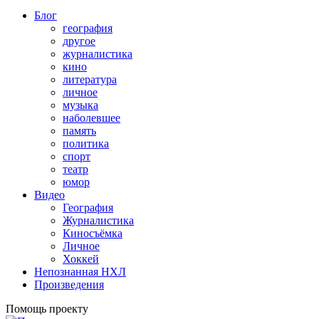
Блог
география
другое
журналистика
кино
литература
личное
музыка
наболевшее
память
политика
спорт
театр
юмор
Видео
География
Журналистика
Киносъёмка
Личное
Хоккей
Непознанная НХЛ
Произведения
Помощь проекту