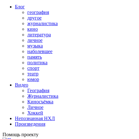
Блог
география
другое
журналистика
кино
литература
личное
музыка
наболевшее
память
политика
спорт
театр
юмор
Видео
География
Журналистика
Киносъёмка
Личное
Хоккей
Непознанная НХЛ
Произведения
Помощь проекту