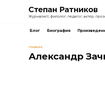
Перейти
Степан Ратников
к
содержанию
Журналист, филолог, педагог, актёр, про
Блог
Биография
Произведен
ГЛАВНАЯ
Александр Зач
КИНО
«У самого Белого моря»: когда