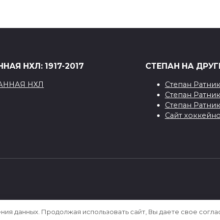
НАЯ НХЛ: 1917-2017
СТЕПАН НА ДРУГ
Степан Ратни
Степан Ратник
Степан Ратни
Сайт хоккейно
[sape block=1]
ения данных. Продолжая использовать сайт, Вы даете свое согла