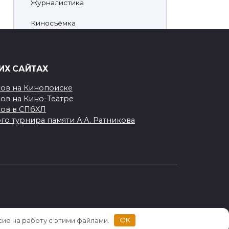
Журналистика
Киносъёмка
Личное
Хоккей
ИХ САЙТАХ
Непознанная НХЛ
ков на Кинопоиске
ов на Кино-Театре
Произведения
ков в СПбХЛ
го турнира памяти А.А. Ратникова
сие на работу с этими файлами.
OK