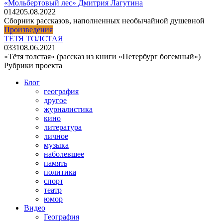
«Мольбертовый лес» Дмитрия Лагутина
0
142
05.08.2022
Сборник рассказов, наполненных необычайной душевной
Произведения
ТЁТЯ ТОЛСТАЯ
0
331
08.06.2021
«Тётя толстая» (рассказ из книги «Петербург богемный»)
Рубрики проекта
Блог
география
другое
журналистика
кино
литература
личное
музыка
наболевшее
память
политика
спорт
театр
юмор
Видео
География