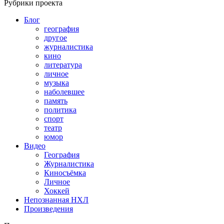
Рубрики проекта
Блог
география
другое
журналистика
кино
литература
личное
музыка
наболевшее
память
политика
спорт
театр
юмор
Видео
География
Журналистика
Киносъёмка
Личное
Хоккей
Непознанная НХЛ
Произведения