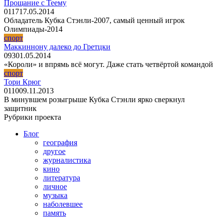
Прощание с Теему
0
117
17.05.2014
Обладатель Кубка Стэнли-2007, самый ценный игрок
Олимпиады-2014
спорт
Маккиннону далеко до Гретцки
0
93
01.05.2014
«Короли» и впрямь всё могут. Даже стать четвёртой командой
спорт
Тори Крюг
0
110
09.11.2013
В минувшем розыгрыше Кубка Стэнли ярко сверкнул
защитник
Рубрики проекта
Блог
география
другое
журналистика
кино
литература
личное
музыка
наболевшее
память