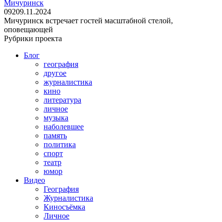
Мичуринск
0
92
09.11.2024
Мичуринск встречает гостей масштабной стелой,
оповещающей
Рубрики проекта
Блог
география
другое
журналистика
кино
литература
личное
музыка
наболевшее
память
политика
спорт
театр
юмор
Видео
География
Журналистика
Киносъёмка
Личное