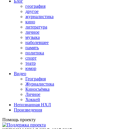
Блог
география
другое
журналистика
кино
литература
личное
музыка
наболевшее
память
политика
спорт
театр
юмор
Видео
География
Журналистика
Киносъёмка
Личное
Хоккей
Непознанная НХЛ
Произведения
Помощь проекту