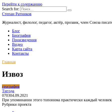
Перейти к содержанию
Search for:
Степан Ратников
Журналист, филолог, педагог, актёр, прозаик, член Союза писа
Блог
Биография
Произведения
Видео
Карта сайта
Контакты
Главная
Извоз
география
Тигода
0
703
04.09.2021
При упоминании этого топонима практически каждый человек
Рубрики проекта