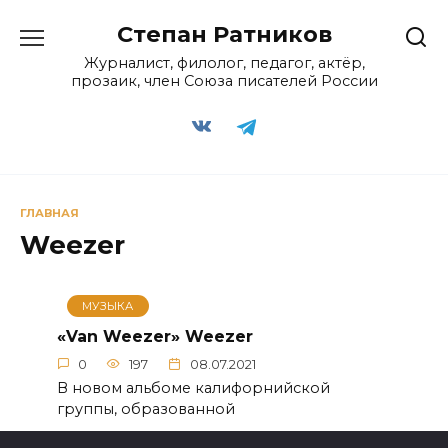
Перейти
Степан Ратников
к
содержанию
Журналист, филолог, педагог, актёр,
прозаик, член Союза писателей России
ГЛАВНАЯ
Weezer
МУЗЫКА
«Van Weezer» Weezer
0
197
08.07.2021
В новом альбоме калифорнийской
группы, образованной