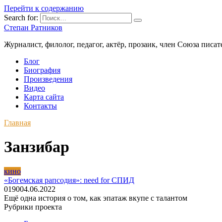
Перейти к содержанию
Search for:
Степан Ратников
Журналист, филолог, педагог, актёр, прозаик, член Союза писа
Блог
Биография
Произведения
Видео
Карта сайта
Контакты
Главная
Занзибар
кино
«Богемская рапсодия»: need for СПИД
0
190
04.06.2022
Ещё одна история о том, как эпатаж вкупе с талантом
Рубрики проекта