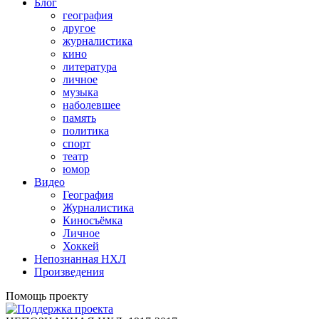
Блог
география
другое
журналистика
кино
литература
личное
музыка
наболевшее
память
политика
спорт
театр
юмор
Видео
География
Журналистика
Киносъёмка
Личное
Хоккей
Непознанная НХЛ
Произведения
Помощь проекту