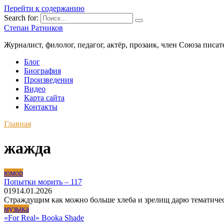
Перейти к содержанию
Search for:
Степан Ратников
Журналист, филолог, педагог, актёр, прозаик, член Союза писа
Блог
Биография
Произведения
Видео
Карта сайта
Контакты
Главная
жажда
юмор
Попытки морить – 117
0
19
14.01.2026
Страждущим как можно больше хлеба и зрелищ дарю тематиче
музыка
«For Real» Booka Shade