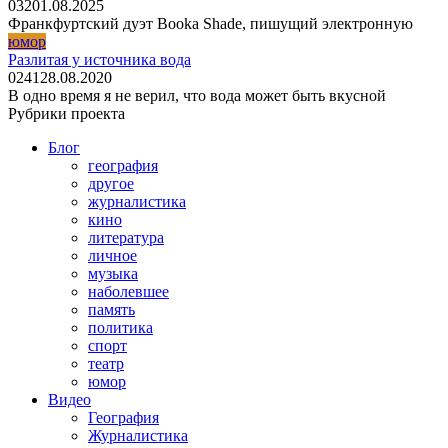
0
32
01.08.2025
Франкфуртский дуэт Booka Shade, пишущий электронную
юмор
Разлитая у источника вода
0
241
28.08.2020
В одно время я не верил, что вода может быть вкусной
Рубрики проекта
Блог
география
другое
журналистика
кино
литература
личное
музыка
наболевшее
память
политика
спорт
театр
юмор
Видео
География
Журналистика