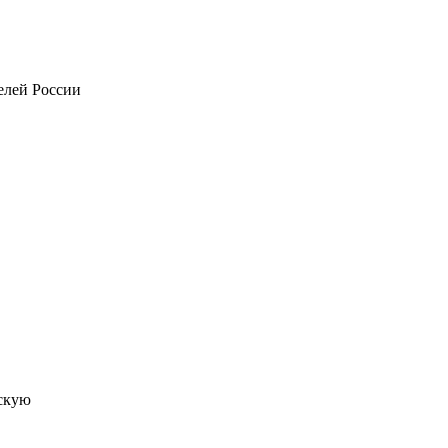
телей России
скую