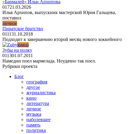
«Бармалей» Ильи Архипова
0
17
21.03.2026
Илья Архипов, выпускник мастерской Юрия Гальцева,
поставил
личное
Пиратское братство
0
111
31.10.2018
Подходит к завершению второй месяц нового хоккейного
юмор
Зубы на полку
0
113
01.07.2011
Намедни поел мармелада. Неудачно так поел.
Рубрики проекта
Блог
география
другое
журналистика
кино
литература
личное
музыка
наболевшее
память
политика