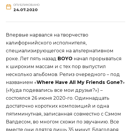
ОПУБЛИКОВАНО
24.07.2020
Впервые нарвался на творчество
калифорнийского исполнителя,
специализирующегося на альтернативном
роке. Лет пять назад
BOYO
начал прорываться
к широким массам и с тех пор выпустил
несколько альбомов. Релиз очередного – под
названием «
Where Have All My Friends Gone?
»
(«Куда подевались все мои друзья?») –
состоялся 26 июня 2020-го. Одиннадцать
достаточно коротких композиций и одна
пятиминутная, записанная совместно с Сэмом
Валдесом, во многом схожи по звучанию. Все
вместе они длятся лишь 35 минут. Благодаря