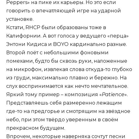
Peppers» на пике их карьеры. Но это если
говорить о впечатляющей игре на ударной
установке.
Кстати, RHCP были образованы тоже в
Калифорнии. А вот голоса у ведущего «перца»
Энтони Кидиса и BOYO кардинально разные.
Второй поёт с небольшими фоновыми
помехами, будто бы сквозь руки, наложенные
на микрофон, извлекая слова откуда-то глубоко
из груди, максимально плавно и бережно. На
слух воспринимается как нечто мечтательное.
Яркий тому пример – композиция «
Patience
».
Представляешь себя размеренно лежащим
где-то на предгорье и смотрящим на звёздное
небо, при этом твёрдо уверенным в своём
прекрасном будущем.
Впрочем, некоторые наверняка сочтут песни