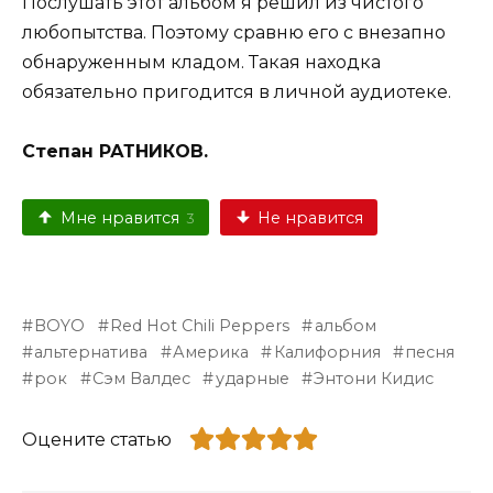
Послушать этот альбом я решил из чистого
любопытства. Поэтому сравню его с внезапно
обнаруженным кладом. Такая находка
обязательно пригодится в личной аудиотеке.
Степан РАТНИКОВ.
Мне нравится
Не нравится
3
BOYO
Red Hot Chili Peppers
альбом
альтернатива
Америка
Калифорния
песня
рок
Сэм Валдес
ударные
Энтони Кидис
Оцените статью