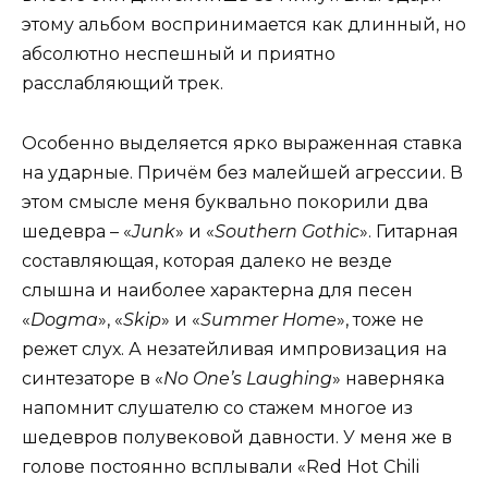
этому альбом воспринимается как длинный, но
абсолютно неспешный и приятно
расслабляющий трек.
Особенно выделяется ярко выраженная ставка
на ударные. Причём без малейшей агрессии. В
этом смысле меня буквально покорили два
шедевра – «
Junk
» и «
Southern Gothic
». Гитарная
составляющая, которая далеко не везде
слышна и наиболее характерна для песен
«
Dogma
», «
Skip
» и «
Summer Home
», тоже не
режет слух. А незатейливая импровизация на
синтезаторе в «
No One’s Laughing
» наверняка
напомнит слушателю со стажем многое из
шедевров полувековой давности. У меня же в
голове постоянно всплывали «Red Hot Chili