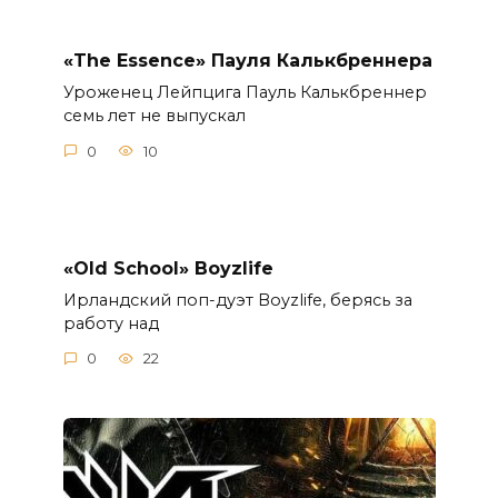
«The Essence» Пауля Калькбреннера
Уроженец Лейпцига Пауль Калькбреннер
семь лет не выпускал
0
10
«Old School» Boyzlife
Ирландский поп-дуэт Boyzlife, берясь за
работу над
0
22