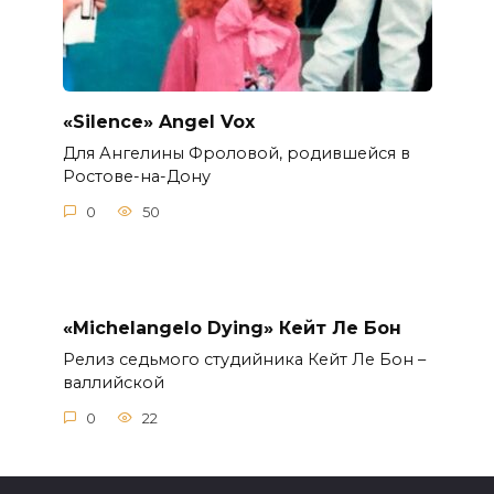
«Silence» Angel Vox
Для Ангелины Фроловой, родившейся в
Ростове-на-Дону
0
50
«Michelangelo Dying» Кейт Ле Бон
Релиз седьмого студийника Кейт Ле Бон –
валлийской
0
22