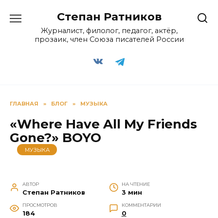
Перейти
Степан Ратников
к
содержанию
Журналист, филолог, педагог, актёр,
прозаик, член Союза писателей России
ГЛАВНАЯ
»
БЛОГ
»
МУЗЫКА
«Where Have All My Friends
Gone?» BOYO
МУЗЫКА
АВТОР
НА ЧТЕНИЕ
Степан Ратников
3 мин
ПРОСМОТРОВ
КОММЕНТАРИИ
184
0