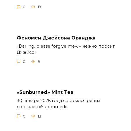
0
19
Феномен Джейсона Оранджа
«Darling, please forgive me», – нежно просит
Джейсон
0
9
«Sunburned» Mint Tea
30 января 2026 года состоялся релиз
лонгплея «Sunburned».
0
13