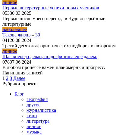
личное
Первые литературные успехи новых учеников
0
53
30.03.2025
Первые после моего переезда в Чудово серьёзные
литературные
наболевшее
Такова жизнь – 30
0
41
20.08.2024
Третий десяток афористических подборок в авторском
личное
Шаг вперёд сделан, но до финиша ещё далеко
0
78
07.06.2024
В любом процессе важен планомерный прогресс.
Пагинация записей
1
2
3
Далее
Рубрики проекта
Блог
география
другое
журналистика
кино
литература
личное
музыка