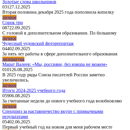
Золотые слова школьников
0
31
27.12.2025
Вторая половина декабря 2025 года пополнила копилку
личное
Сорок три
0
87
22.09.2025
С головой в дополнительном образовании. По большому
личное
Чудесный чудовский фоторепортаж
0
44
02.09.2025
За пять лет работы в сфере дополнительного образования
литература
Марат Валеев: «Мы, россияне, без юмора не можем»
0
101
26.08.2025
В 2025 году ряды Союза писателей России заметно
увеличились.
личное
Итоги 2024-2025 учебного года
0
59
06.08.2025
За считанные недели до нового учебного года возобновляю
личное
Спецприз за наставничество вкупе с привычными
результатами
0
54
02.06.2025
Первый учебный год на новом для меня рабочем месте