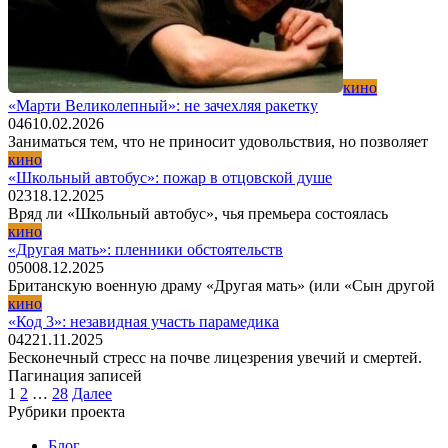
кино
«Марти Великолепный»: не зачехляя ракетку
0
46
10.02.2026
Заниматься тем, что не приносит удовольствия, но позволяет
кино
«Школьный автобус»: пожар в отцовской душе
0
23
18.12.2025
Вряд ли «Школьный автобус», чья премьера состоялась
кино
«Другая мать»: пленники обстоятельств
0
50
08.12.2025
Британскую военную драму «Другая мать» (или «Сын другой
кино
«Код 3»: незавидная участь парамедика
0
42
21.11.2025
Бесконечный стресс на почве лицезрения увечий и смертей.
Пагинация записей
1
2
…
28
Далее
Рубрики проекта
Блог