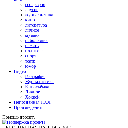
география
другое
журналистика
кино
литература
личное
музыка
наболевшее
память
политика
спорт
театр
юмор
Видео
География
Журналистика
Киносъёмка
Личное
Хоккей
Непознанная НХЛ
Произведения
Помощь проекту
НЕПОЗНАННАЯ НХЛ: 1917-2017