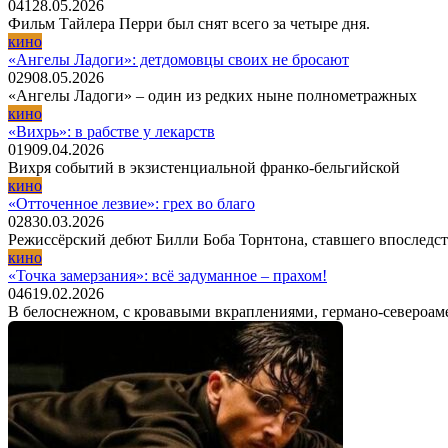
0
41
28.05.2026
Фильм Тайлера Перри был снят всего за четыре дня.
кино
«Ангелы Ладоги»: детдомовцы своих не бросают
0
29
08.05.2026
«Ангелы Ладоги» – один из редких ныне полнометражных
кино
«Вихрь»: в рабстве у лекарств
0
19
09.04.2026
Вихря событий в экзистенциальной франко-бельгийской
кино
«Отточенное лезвие»: грех во благо
0
28
30.03.2026
Режиссёрский дебют Билли Боба Торнтона, ставшего впоследс
кино
«Точка замерзания»: всё задуманное – прахом!
0
46
19.02.2026
В белоснежном, с кровавыми вкраплениями, германо-североам