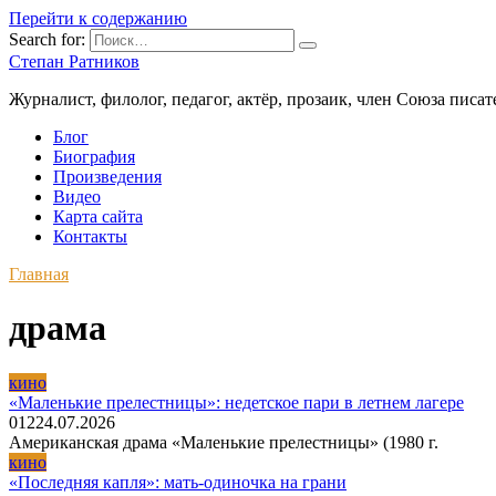
Перейти к содержанию
Search for:
Степан Ратников
Журналист, филолог, педагог, актёр, прозаик, член Союза писа
Блог
Биография
Произведения
Видео
Карта сайта
Контакты
Главная
драма
кино
«Маленькие прелестницы»: недетское пари в летнем лагере
0
12
24.07.2026
Американская драма «Маленькие прелестницы» (1980 г.
кино
«Последняя капля»: мать-одиночка на грани