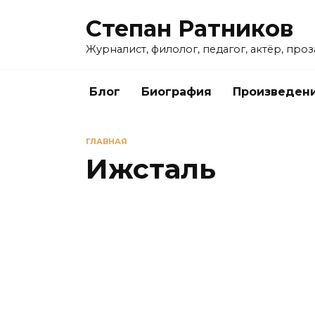
Перейти
Степан Ратников
к
содержанию
Журналист, филолог, педагог, актёр, про
Блог
Биография
Произведен
ГЛАВНАЯ
Ижсталь
СПОРТ
Александр Судницин – второй