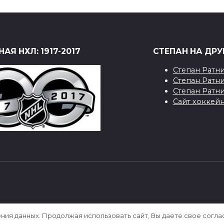
АЯ НХЛ: 1917-2017
СТЕПАН НА ДРУ
Степан Ратн
Степан Ратн
Степан Ратн
Сайт хоккейн
[sape block=1]
ения данных. Продолжая использовать сайт, Вы даете свое согла