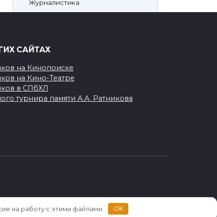
Журналистика
Киносъёмка
Личное
ГИХ САЙТАХ
Хоккей
иков на Кинопоиске
иков на Кино-Театре
Непознанная НХЛ
иков в СПбХЛ
ого турнира памяти А.А. Ратникова
Произведения
сие на работу с этими файлами.
OK