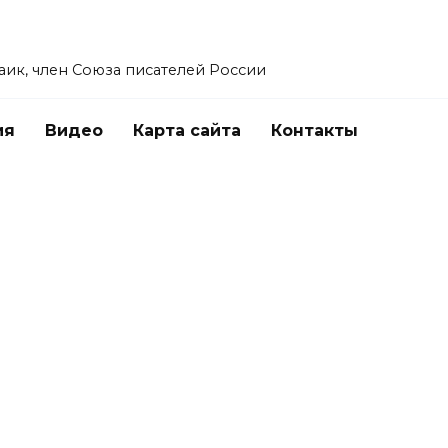
заик, член Союза писателей России
ия
Видео
Карта сайта
Контакты
СПОРТ
Бойцы без короны на голове