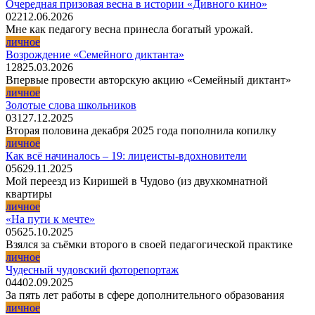
Очередная призовая весна в истории «Дивного кино»
0
22
12.06.2026
Мне как педагогу весна принесла богатый урожай.
личное
Возрождение «Семейного диктанта»
1
28
25.03.2026
Впервые провести авторскую акцию «Семейный диктант»
личное
Золотые слова школьников
0
31
27.12.2025
Вторая половина декабря 2025 года пополнила копилку
личное
Как всё начиналось – 19: лицеисты-вдохновители
0
56
29.11.2025
Мой переезд из Киришей в Чудово (из двухкомнатной
квартиры
личное
«На пути к мечте»
0
56
25.10.2025
Взялся за съёмки второго в своей педагогической практике
личное
Чудесный чудовский фоторепортаж
0
44
02.09.2025
За пять лет работы в сфере дополнительного образования
личное