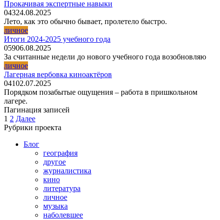
Прокачивая экспертные навыки
0
43
24.08.2025
Лето, как это обычно бывает, пролетело быстро.
личное
Итоги 2024-2025 учебного года
0
59
06.08.2025
За считанные недели до нового учебного года возобновляю
личное
Лагерная вербовка киноактёров
0
41
02.07.2025
Порядком позабытые ощущения – работа в пришкольном
лагере.
Пагинация записей
1
2
Далее
Рубрики проекта
Блог
география
другое
журналистика
кино
литература
личное
музыка
наболевшее