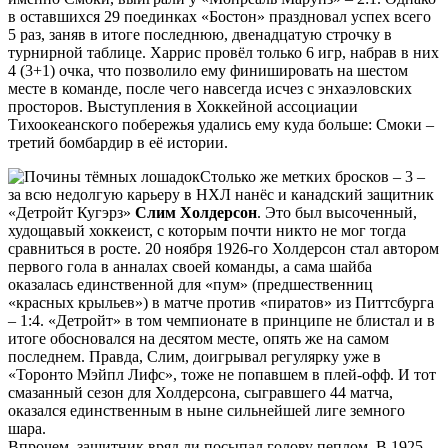
в оставшихся 29 поединках «Бостон» праздновал успех всего
5 раз, заняв в итоге последнюю, двенадцатую строчку в
турнирной таблице. Харрис провёл только 6 игр, набрав в них
4 (3+1) очка, что позволило ему финишировать на шестом
месте в команде, после чего навсегда исчез с энхаэловских
просторов. Выступления в Хоккейной ассоциации
Тихоокеанского побережья удались ему куда больше: Смоки –
третий бомбардир в её истории.
Столько же метких бросков – 3 –
за всю недолгую карьеру в НХЛ нанёс и канадский защитник
«Детройт Кугэрз»
Слим Холдерсон
. Это был высоченный,
худощавый хоккеист, с которым почти никто не мог тогда
сравниться в росте. 20 ноября 1926-го Холдерсон стал автором
первого гола в анналах своей команды, а сама шайба
оказалась единственной для «пум» (предшественниц
«красных крыльев») в матче против «пиратов» из Питтсбурга
– 1:4. «Детройт» в том чемпионате в принципе не блистал и в
итоге обосновался на десятом месте, опять же на самом
последнем. Правда, Слим, доигрывал регулярку уже в
«Торонто Мэйпл Лифс», тоже не попавшем в плей-офф. И тот
смазанный сезон для Холдерсона, сыгравшего 44 матча,
оказался единственным в ныне сильнейшей лиге земного
шара.
Впрочем, защитник вряд ли посыпал голову пеплом. В 1925