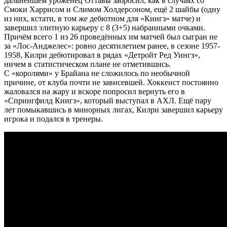
дальнейшем уроженец Оттавы забросил, как в случаях со
Смоки Харрисом и Слимом Холдерсоном, ещё 2 шайбы (одну
из них, кстати, в том же дебютном для «Кингз» матче) и
завершил элитную карьеру с 8 (3+5) набранными очками.
Причём всего 1 из 26 проведённых им матчей был сыгран не
за «Лос-Анджелес»: ровно десятилетием ранее, в сезоне 1957-
1958, Килри дебютировал в рядах «Детройт Ред Уингз»,
ничем в статистическом плане не отметившись.
С «королями» у Брайана не сложилось по необычной
причине, от клуба почти не зависевшей. Хоккеист постоянно
жаловался на жару и вскоре попросил вернуть его в
«Спрингфилд Кингз», который выступал в АХЛ. Ещё пару
лет помыкавшись в минорных лигах, Килри завершил карьеру
игрока и подался в тренеры.