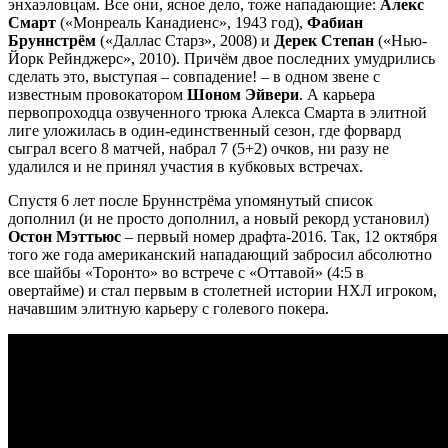
энхаэловцам. Все они, ясное дело, тоже нападающие:
Алекс
Смарт
(«Монреаль Канадиенс», 1943 год),
Фабиан
Бруннстрём
(«Даллас Старз», 2008) и
Дерек Степан
(«Нью-
Йорк Рейнджерс», 2010). Причём двое последних умудрились
сделать это, выступая – совпадение! – в одном звене с
известным провокатором
Шоном Эйвери
. А карьера
первопроходца озвученного трюка Алекса Смарта в элитной
лиге уложилась в один-единственный сезон, где форвард
сыграл всего 8 матчей, набрал 7 (5+2) очков, ни разу не
удалился и не принял участия в кубковых встречах.
Спустя 6 лет после Бруннстрёма упомянутый список
дополнил (и не просто дополнил, а новый рекорд установил)
Остон Мэттьюс
– первый номер драфта-2016. Так, 12 октября
того же года американский нападающий забросил абсолютно
все шайбы «Торонто» во встрече с «Оттавой» (4:5 в
овертайме) и стал первым в столетней истории НХЛ игроком,
начавшим элитную карьеру с голевого покера.