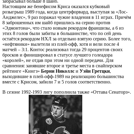
забрасывал больше 8 шайб.
Настоящим же бенефисом Криса оказался кубковый
розыгрыш 1989 года, когда центрфорвард, выступая за «Лос-
Анджелес», 9 раз поражал чужие владения в 11 играх. Причём
8 заброшенных им шайб пришлись на серию против
«Эдмонтона», что стало новым рекордом франшизы, а 6 из
этих 8 голов были забиты в большинстве, что по сей день
остаётся рекордом НХЛ за отдельно взятую серию. Более того,
«нефтяники» вылетели из плей-офф, хотя и вели после 4
матчей – 3:1. Контос реализовал тогда 29 процентов своих
бросков и финишировал в статусе лучшего голеадора
«королей», не отдав при этом ни одной передачи. Для
сравнения: занявшие второе и третье места в снайперском
рейтинге «Кингз»
Берни Николлс
и
Уэйн Гретцки
,
выходившие в плей-офф-1989 на реализацию большинства
вместе с Крисом, забили 7 и 5 голов соответственно.
В сезоне 1992-1993 лигу пополнила также «Оттава Сенаторз».