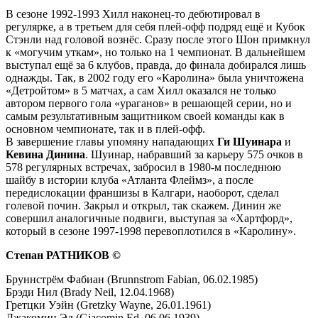
В сезоне 1992-1993 Хилл наконец-то дебютировал в
регулярке, а в третьем для себя плей-офф подряд ещё и Кубок
Стэнли над головой вознёс. Сразу после этого Шон примкнул
к «могучим уткам», но только на 1 чемпионат. В дальнейшем
выступал ещё за 6 клубов, правда, до финала добирался лишь
однажды. Так, в 2002 году его «Каролина» была уничтожена
«Детройтом» в 5 матчах, а сам Хилл оказался не только
автором первого гола «ураганов» в решающей серии, но и
самым результативным защитником своей команды как в
основном чемпионате, так и в плей-офф.
В завершение главы упомяну нападающих
Ги Шуинара
и
Кевина Динина
. Шуинар, набравший за карьеру 575 очков в
578 регулярных встречах, забросил в 1980-м последнюю
шайбу в истории клуба «Атланта Флеймз», а после
передислокации франшизы в Калгари, наоборот, сделал
голевой почин. Закрыл и открыл, так скажем. Динин же
совершил аналогичные подвиги, выступая за «Хартфорд»,
который в сезоне 1997-1998 перевоплотился в «Каролину».
Степан РАТНИКОВ ©
Бруннстрём Фабиан (Brunnstrom Fabian, 06.02.1985)
Брэди Нил (Brady Neil, 12.04.1968)
Гретцки Уэйн (Gretzky Wayne, 26.01.1961)
Джакомин Эд (Giacomin Ed, 06.06.1939)