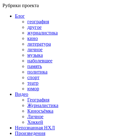
Рубрики проекта
Блог
география
другое
журналистика
кино
литература
личное
музыка
наболевшее
память
политика
спорт
театр
юмор
Видео
География
Журналистика
Киносъёмка
Личное
Хоккей
Непознанная НХЛ
Произведения