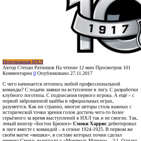
Непознанная НХЛ
Автор
Степан Ратников
На чтение
12 мин
Просмотров
101
Комментарии
0
Опубликовано
27.11.2017
С чего начинается летопись любой профессиональной
команды? С подачи заявки на вступление в лигу. С разработки
клубного логотипа. С подписания первого игрока. А ещё – с
первой заброшенной шайбы в официальных играх,
разумеется. Как ни странно, многие авторы столь важных с
исторической точки зрения голов достичь чего-то более
серьёзного за время выступлений в НХЛ так и не смогли. Так,
левый вингер «Бостон Брюинз»
Смоки Харрис
дебютировал
в лиге вместе с командой – в сезоне 1924-1925. В первом же
своём матче «мишки», в составе которых почин сделал
именно Смоки, выиграли у «Монреаль Марунз» – 2:1. Однако