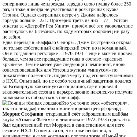
соперников лишь четырежды, зарядив свою пушку более 250
раз, и тоже никогда не участвовал в розыгрышах Кубка
Стэнли. Однако сыгранных встреч у Джима набралось
гораздо больше – 221. Примерно треть из них – 77 – Уотсон
откатал за «Детройт Ред Уингз», причём всё это удовольствие
растянулось на 6 сезонов, по ходу которых оборонец ни разу
не забил.
Едва перейдя в «Баффало Сейбрз», Джим быстренько открыл
не только собственный снайперский счёт, но и командный.
Он в тогдашней регулярке – 1970-1971 – ещё и матчей провёл
больше, чем за все предыдущие годы в составе «красных
крыльев». Тем не менее уже следующий чемпионат, вновь
ознаменовавшийся для Уотсона жутким «минусом» по
показателю полезности, подвёл черту под его выступлениями
в НХЛ. Опытный, но не особо техничный защитник подался
во Всемирную хоккейную ассоциацию, где и провёл 4
заключительных сезона в карьере, заодно наконец-то получив
возможность пободаться в плей-офф.
Кто уж точно всех «объегорил»,
так это незадрафтованный миниатюрный центрфорвард
Моррис Стефанив
, открывший счёт заброшенным шайбам
клуба «Атланта Флеймз» в чемпионате 1972-1973 годов. Это
был единственный гол Морриса в единственном для него
сезоне в НХЛ. Отличился он, что тоже необычно, в
меньшинстве, а сами «огоньки» одолели тогда «Нью-Йорк