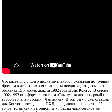
Что касается лучшего индивидуального показателя по точным
броскам в дебютном для франшизы поединке, то здесь всех
обскакал 15-й номер драфта 1982 года
Крис Контос
. В сезоне
1992-1993 он оформил покер за «Тампу», включая первый и
второй голы в истории «Лайтнинг». В той регулярке, ставшей
для Контоса последней в НХЛ, нападающий наколотил 27
голов, тогда как ни в одном из 7 предыдущих сезонов не