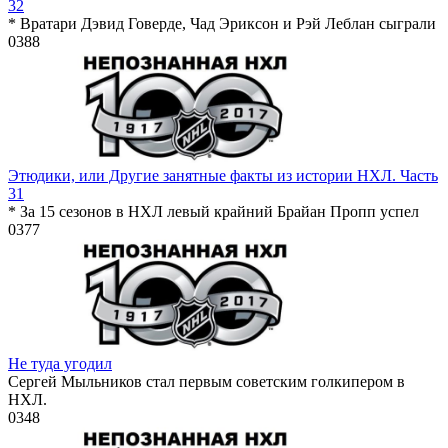
32
* Вратари Дэвид Говерде, Чад Эриксон и Рэй Леблан сыграли
0
388
Этюдики, или Другие занятные факты из истории НХЛ. Часть
31
* За 15 сезонов в НХЛ левый крайний Брайан Пропп успел
0
377
Не туда угодил
Сергей Мыльников стал первым советским голкипером в
НХЛ.
0
348