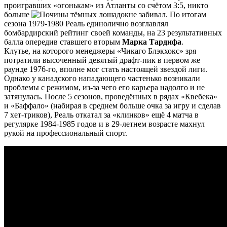
проигравших «огонькам» из Атланты со счётом 3:5, никто
больше
не забивал. По итогам
сезона 1979-1980 Реаль единолично возглавлял
бомбардирский рейтинг своей команды, на 23 результативных
балла опередив ставшего вторым
Марка Тардифа
.
Клутье, на которого менеджеры «Чикаго Блэкхокс» зря
потратили высоченный девятый драфт-пик в первом же
раунде 1976-го, вполне мог стать настоящей звездой лиги.
Однако у канадского нападающего частенько возникали
проблемы с режимом, из-за чего его карьера надолго и не
затянулась. После 5 сезонов, проведённых в рядах «Квебека»
и «Баффало» (набирая в среднем больше очка за игру и сделав
7 хет-триков), Реаль откатал за «клинков» ещё 4 матча в
регулярке 1984-1985 годов и в 29-летнем возрасте махнул
рукой на профессиональный спорт.