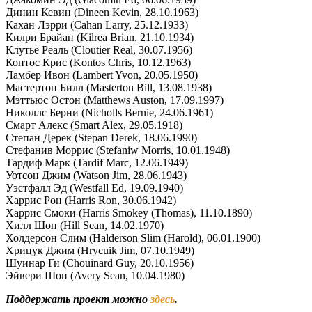
Динин Кевин (Dineen Kevin, 28.10.1963)
Кахан Лэрри (Cahan Larry, 25.12.1933)
Килри Брайан (Kilrea Brian, 21.10.1934)
Клутье Реаль (Cloutier Real, 30.07.1956)
Контос Крис (Kontos Chris, 10.12.1963)
Ламбер Ивон (Lambert Yvon, 20.05.1950)
Мастертон Билл (Masterton Bill, 13.08.1938)
Мэттьюс Остон (Matthews Auston, 17.09.1997)
Николлс Берни (Nicholls Bernie, 24.06.1961)
Смарт Алекс (Smart Alex, 29.05.1918)
Степан Дерек (Stepan Derek, 18.06.1990)
Стефанив Моррис (Stefaniw Morris, 10.01.1948)
Тардиф Марк (Tardif Marc, 12.06.1949)
Уотсон Джим (Watson Jim, 28.06.1943)
Уэстфалл Эд (Westfall Ed, 19.09.1940)
Харрис Рон (Harris Ron, 30.06.1942)
Харрис Смоки (Harris Smokey (Thomas), 11.10.1890)
Хилл Шон (Hill Sean, 14.02.1970)
Холдерсон Слим (Halderson Slim (Harold), 06.01.1900)
Хрицук Джим (Hrycuik Jim, 07.10.1949)
Шуинар Ги (Chouinard Guy, 20.10.1956)
Эйвери Шон (Avery Sean, 10.04.1980)
Поддержать проект можно
здесь
.