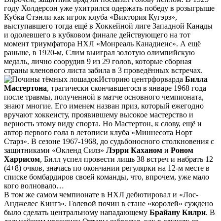
году Холдерсон уже ухитрился одержать победу в розыгрыше
Кубка Стэнли как игрок клуба «Виктория Кугэрз»,
выступавшего тогда ещё в Хоккейной лиге Западной Канады
и одолевшего в кубковом финале действующего на тот
момент триумфатора НХЛ «Монреаль Канадиенс». А ещё
раньше, в 1920-м, Слим выиграл золотую олимпийскую
медаль, лично соорудив 9 из 29 голов, которые сборная
страны кленового листа забила в 3 проведённых встречах.
Историю центрфорварда
Билла
Мастертона
, трагически скончавшегося в январе 1968 года
после травмы, полученной в матче основного чемпионата,
знают многие. Его именем назван приз, который ежегодно
вручают хоккеисту, проявившему высокое мастерство и
верность этому виду спорта. Но Мастертон, к слову, ещё и
автор первого гола в летописи клуба «Миннесота Норт
Старз». В сезоне 1967-1968, до судьбоносного столкновения с
защитниками «Окленд Силз»
Лэрри Каханом
и
Роном
Харрисом
, Билл успел провести лишь 38 встреч и набрать 12
(4+8) очков, значась по окончании регулярки на 12-м месте в
списке бомбардиров своей команды, что, впрочем, уже мало
кого волновало…
В том же самом чемпионате в НХЛ дебютировал и «Лос-
Анджелес Кингз». Голевой почин в стане «королей» суждено
было сделать центральному нападающему
Брайану Килри
. В