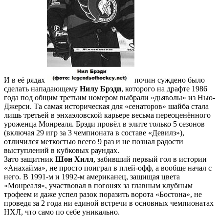
И в её рядах
почин суждено было
сделать нападающему
Нилу Брэди
, которого на драфте 1986
года под общим третьим номером выбрали «дьяволы» из Нью-
Джерси. Та самая историческая для «сенаторов» шайба стала
лишь третьей в энхаэловской карьере весьма переоценённого
уроженца Монреаля. Брэди провёл в элите только 5 сезонов
(включая 29 игр за 3 чемпионата в составе «Девилз»),
отличился меткостью всего 9 раз и не познал радости
выступлений в кубковых раундах.
Зато защитник
Шон Хилл
, забивший первый гол в истории
«Анахайма», не просто поиграл в плей-офф, а вообще начал с
него. В 1991-м и 1992-м американец, защищая цвета
«Монреаля», участвовал в погонях за главным клубным
трофеем и даже успел разок поразить ворота «Бостона», не
проведя за 2 года ни единой встречи в основных чемпионатах
НХЛ, что само по себе уникально.