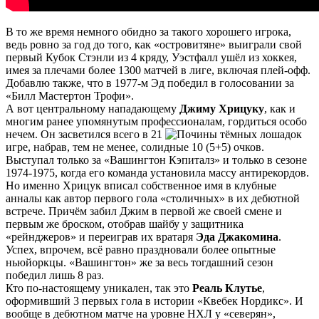
В то же время немного обидно за такого хорошего игрока,
ведь ровно за год до того, как «островитяне» выиграли свой
первый Кубок Стэнли из 4 кряду, Уэстфалл ушёл из хоккея,
имея за плечами более 1300 матчей в лиге, включая плей-офф.
Добавлю также, что в 1977-м Эд победил в голосовании за
«Билл Мастертон Трофи».
А вот центральному нападающему
Джиму Хрицуку
, как и
многим ранее упомянутым профессионалам, гордиться особо
нечем. Он засветился всего в 21
игре, набрав, тем не менее, солидные 10 (5+5) очков.
Выступал только за «Вашингтон Кэпиталз» и только в сезоне
1974-1975, когда его команда установила массу антирекордов.
Но именно Хрицук вписал собственное имя в клубные
анналы как автор первого гола «столичных» в их дебютной
встрече. Причём забил Джим в первой же своей смене и
первым же броском, отобрав шайбу у защитника
«рейнджеров» и переиграв их вратаря
Эда Джакомина
.
Успех, впрочем, всё равно праздновали более опытные
ньюйоркцы. «Вашингтон» же за весь тогдашний сезон
победил лишь 8 раз.
Кто по-настоящему уникален, так это
Реаль Клутье
,
оформивший 3 первых гола в истории «Квебек Нордикс». И
вообще в дебютном матче на уровне НХЛ у «северян»,