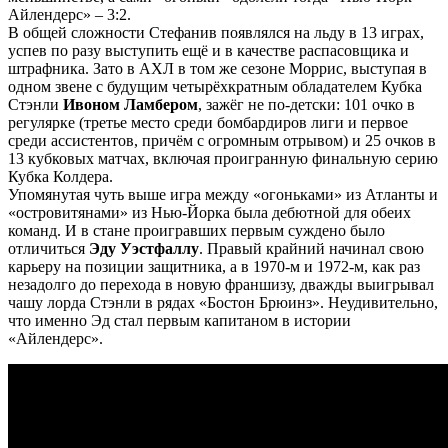
Айлендерс» – 3:2.
В общей сложности Стефанив появлялся на льду в 13 играх,
успев по разу выступить ещё и в качестве распасовщика и
штрафника. Зато в АХЛ в том же сезоне Моррис, выступая в
одном звене с будущим четырёхкратным обладателем Кубка
Стэнли
Ивоном Ламбером
, зажёг не по-детски: 101 очко в
регулярке (третье место среди бомбардиров лиги и первое
среди ассистентов, причём с огромным отрывом) и 25 очков в
13 кубковых матчах, включая проигранную финальную серию
Кубка Колдера.
Упомянутая чуть выше игра между «огоньками» из Атланты и
«островитянами» из Нью-Йорка была дебютной для обеих
команд. И в стане проигравших первым суждено было
отличиться
Эду Уэстфаллу
. Правый крайний начинал свою
карьеру на позиции защитника, а в 1970-м и 1972-м, как раз
незадолго до перехода в новую франшизу, дважды выигрывал
чашу лорда Стэнли в рядах «Бостон Брюинз». Неудивительно,
что именно Эд стал первым капитаном в истории
«Айлендерс».