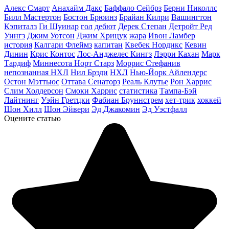
Алекс Смарт
Анахайм Дакс
Баффало Сейбрз
Берни Николлс
Билл Мастертон
Бостон Брюинз
Брайан Килри
Вашингтон
Кэпиталз
Ги Шуинар
гол
дебют
Дерек Степан
Детройт Ред
Уингз
Джим Уотсон
Джим Хрицук
жара
Ивон Ламбер
история
Калгари Флеймз
капитан
Квебек Нордикс
Кевин
Динин
Крис Контос
Лос-Анджелес Кингз
Лэрри Кахан
Марк
Тардиф
Миннесота Норт Старз
Моррис Стефанив
непознанная НХЛ
Нил Брэди
НХЛ
Нью-Йорк Айлендерс
Остон Мэттьюс
Оттава Сенаторз
Реаль Клутье
Рон Харрис
Слим Холдерсон
Смоки Харрис
статистика
Тампа-Бэй
Лайтнинг
Уэйн Гретцки
Фабиан Бруннстрем
хет-трик
хоккей
Шон Хилл
Шон Эйвери
Эд Джакомин
Эд Уэстфалл
Оцените статью