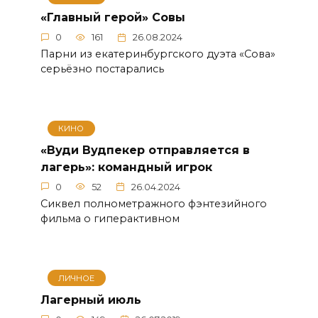
«Главный герой» Совы
0
161
26.08.2024
Парни из екатеринбургского дуэта «Сова»
серьёзно постарались
КИНО
«Вуди Вудпекер отправляется в
лагерь»: командный игрок
0
52
26.04.2024
Сиквел полнометражного фэнтезийного
фильма о гиперактивном
ЛИЧНОЕ
Лагерный июль