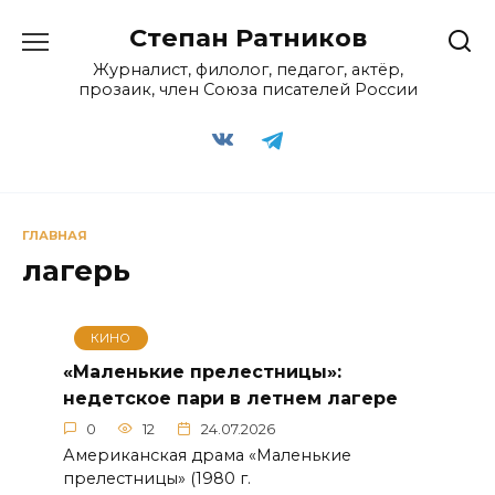
Перейти
Степан Ратников
к
содержанию
Журналист, филолог, педагог, актёр,
прозаик, член Союза писателей России
ГЛАВНАЯ
лагерь
КИНО
«Маленькие прелестницы»:
недетское пари в летнем лагере
0
12
24.07.2026
Американская драма «Маленькие
прелестницы» (1980 г.