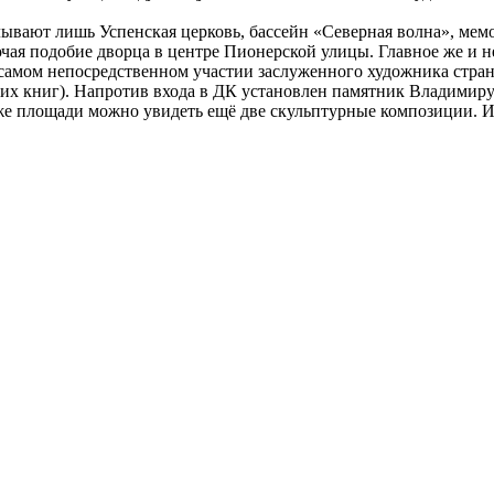
сплывают лишь Успенская церковь, бассейн «Северная волна», м
ая подобие дворца в центре Пионерской улицы. Главное же и н
амом непосредственном участии заслуженного художника страны
оих книг). Напротив входа в ДК установлен памятник Владимиру
 площади можно увидеть ещё две скульптурные композиции. И ес