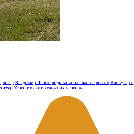
в
ветер
Владимир Ленин
водонапорная башня
вокзал
Воркута
гн
ротуар
Усогорск
фото
художник
церковь