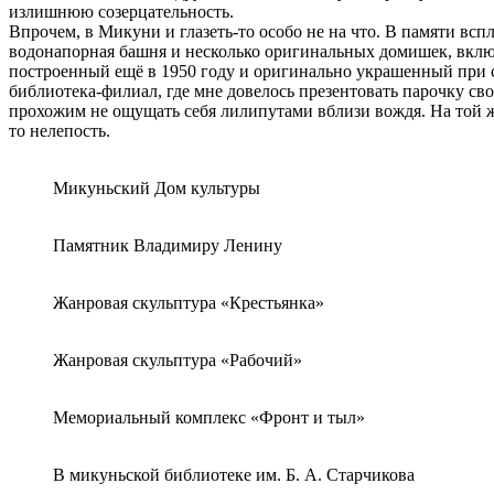
излишнюю созерцательность.
Впрочем, в Микуни и глазеть-то особо не на что. В памяти в
водонапорная башня и несколько оригинальных домишек, включ
построенный ещё в 1950 году и оригинально украшенный при с
библиотека-филиал, где мне довелось презентовать парочку св
прохожим не ощущать себя лилипутами вблизи вождя. На той же
то нелепость.
Микуньский Дом культуры
Памятник Владимиру Ленину
Жанровая скульптура «Крестьянка»
Жанровая скульптура «Рабочий»
Мемориальный комплекс «Фронт и тыл»
В микуньской библиотеке им. Б. А. Старчикова