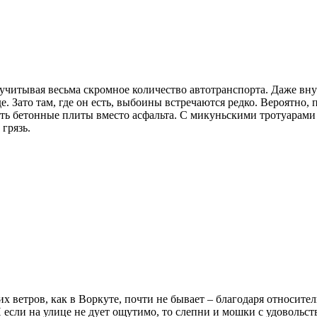
, учитывая весьма скромное количество автотранспорта. Даже вн
е. Зато там, где он есть, выбоины встречаются редко. Вероятно
бетонные плиты вместо асфальта. С микуньскими тротуарами си
грязь.
х ветров, как в Воркуте, почти не бывает – благодаря относите
 если на улице не дует ощутимо, то слепни и мошки с удовольс