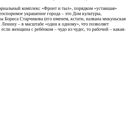
емориальный комплекс «Фронт и тыл», порядком «уставшая»
еоспоримое украшение города – это Дом культуры,
 Бориса Старчикова (его именем, кстати, названа микуньская
 Ленину – в масштабе «один к одному», что позволяет
ли женщина с ребёнком – чудо из чудес, то рабочий – какая-