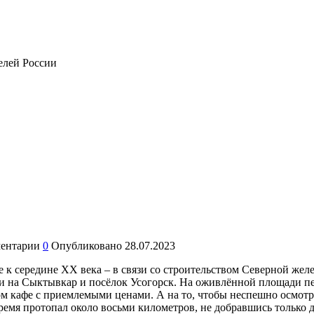
телей России
ентарии
0
Опубликовано
28.07.2023
 к середине XX века – в связи со строительством Северной жел
и на Сыктывкар и посёлок Усогорск. На оживлённой площади пер
м кафе с приемлемыми ценами. А на то, чтобы неспешно осмотр
ремя протопал около восьми километров, не добравшись только д