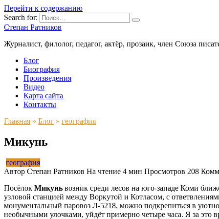
Перейти к содержанию
Search for:
Степан Ратников
Журналист, филолог, педагог, актёр, прозаик, член Союза писа
Блог
Биография
Произведения
Видео
Карта сайта
Контакты
Главная
»
Блог
»
география
Микунь
география
Автор
Степан Ратников
На чтение
4 мин
Просмотров
208
Комм
Посёлок
Микунь
возник среди лесов на юго-западе Коми ближе
узловой станцией между Воркутой и Котласом, с ответвлениям
монументальный паровоз Л-5218, можно подкрепиться в уютно
необычными улочками, уйдёт примерно четыре часа. Я за это в