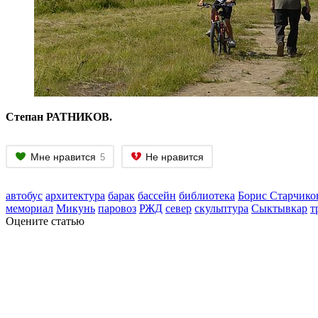
Степан РАТНИКОВ.
Мне нравится
Не нравится
5
автобус
архитектура
барак
бассейн
библиотека
Борис Старчико
мемориал
Микунь
паровоз
РЖД
север
скульптура
Сыктывкар
т
Оцените статью