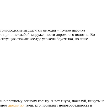
утригородские маршрутки не ходят – только парочка
, по причине слабой загруженности дорожного полотна. Во
туация схожая: кое-где уложена брусчатка, но чаще
льно плотному лесному кольцу. А вот гнуса, пожалуй, ничуть не
твием
лакомятся
теми, кто проявляет неповоротливость и