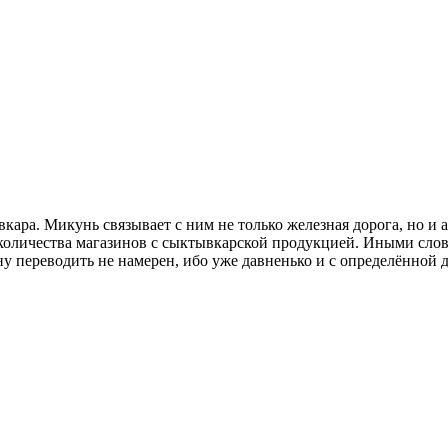
кара. Микунь связывает с ним не только железная дорога, но и 
количества магазинов с сыктывкарской продукцией. Иными слова
у переводить не намерен, ибо уже давненько и с определённой д