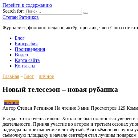
Перейти к содержанию
Search for:
Степан Ратников
Журналист, филолог, педагог, актёр, прозаик, член Союза писа
Блог
Биография
Произведения
Видео
Карта сайта
Контакты
Главная
»
Блог
»
личное
Новый телесезон – новая рубашка
личное
Автор
Степан Ратников
На чтение
3 мин
Просмотров
129
Комм
Я ждал этого очень сильно. Хоть и не был полностью уверен в
деятельности. Приняв участие во втором и третьем сезонах упом
надежды на приглашение в четвёртый. Вся съёмочная группа уже
съёмочную площадку в начале сентября стал лучшим подарком