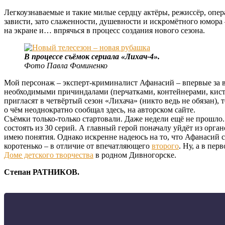
Легкоузнаваемые и такие милые сердцу актёры, режиссёр, опер
зависти, зато слаженности, душевности и искромётного юмора
на экране и… впрячься в процесс создания нового сезона.
В процессе съёмок сериала «Лихач-4».
Фото Павла Фоминенко
Мой персонаж – эксперт-криминалист Афанасий – впервые за вс
необходимыми причиндалами (перчатками, контейнерами, кисточк
пригласят в четвёртый сезон «Лихача» (никто ведь не обязан),
о чём неоднократно сообщал здесь, на авторском сайте.
Съёмки только-только стартовали. Даже недели ещё не прошло. 
состоять из 30 серий. А главный герой поначалу уйдёт из орга
имею понятия. Однако искренне надеюсь на то, что Афанасий с
коротенько – в отличие от впечатляющего
второго
. Ну, а в пе
Доме детского творчества
в родном Дивногорске.
Степан РАТНИКОВ.