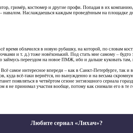
атор, гримёр, костюмер и другие профи. Попадая в их компанию,
 – навалом. Наслаждаешься каждым проведённым на площадке днё
ё время облачился в новую рубашку, на которой, по словам кост
ами и т. д.) тоже новёхонький. Под стать мне самому – будто за
 то займусь переездом на новое ПМЖ, ибо и дальше куковать там,
Всё самое интересное впереди – как в Санкт-Петербурге, так и 
нов, куда всё-таки вернётся, но вынужденно и на весьма скромну
танет появляться в четвёртом сезоне энтэвэшного сериала горазд
рвом я не принимал участия вообще, потому как снимали его в те
Любите сериал «Лихач»?