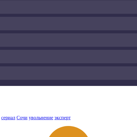
сериал
Сочи
увольнение
эксперт