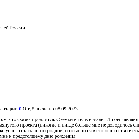
телей России
ентарии
0
Опубликовано
08.09.2023
 том, что сказка продлится. Съёмки в телесериале «Лихач» явл
янутого проекта (никогда и нигде больше мне не доводилось снима
 успела стать почти родной, и оставаться в стороне от творчес
 мне к предстоящему дню рождения.