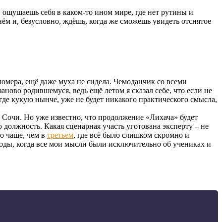
 ощущаешь себя в каком-то ином мире, где нет рутины и
м и, безусловно, ждёшь, когда же сможешь увидеть отснятое
юмера, ещё даже муха не сидела. Чемоданчик со всеми
ново родившемуся, ведь ещё летом я сказал себе, что если не
 где кукую нынче, уже не будет никакого практического смысла,
в Сочи. Но уже известно, что продолжение «Лихача» будет
ю должность. Какая сценарная участь уготована эксперту – не
о чаще, чем в
третьем
, где всё было слишком скромно и
 годы, когда все мои мысли были исключительно об учениках и