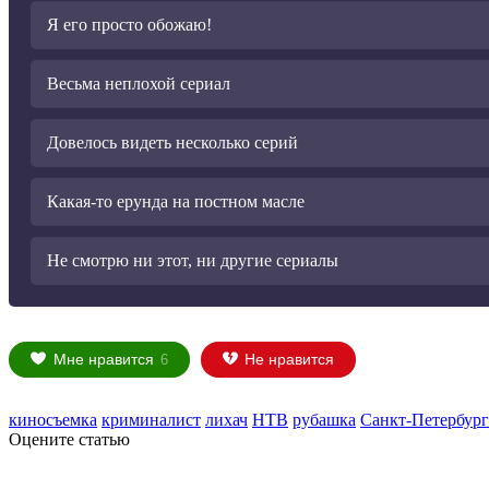
Я его просто обожаю!
Весьма неплохой сериал
Довелось видеть несколько серий
Какая-то ерунда на постном масле
Не смотрю ни этот, ни другие сериалы
Мне нравится
Не нравится
6
киносъемка
криминалист
лихач
НТВ
рубашка
Санкт-Петербург
Оцените статью