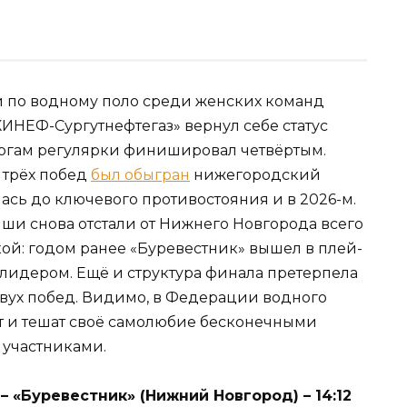
и по водному поло среди женских команд
ИНЕФ-Сургутнефтегаз» вернул себе статус
итогам регулярки финишировал четвёртым.
 трёх побед
был обыгран
нижегородский
лась до ключевого противостояния и в 2026-м.
и снова отстали от Нижнего Новгорода всего
кой: годом ранее «Буревестник» вышел в плей-
и лидером. Ещё и структура финала претерпела
двух побед. Видимо, в Федерации водного
от и тешат своё самолюбие бесконечными
 участниками.
 «Буревестник» (Нижний Новгород) – 14:12