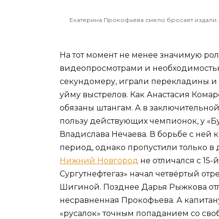
Екатерина Прокофьева смело бросает издали
На тот момент не менее значимую рол
видеопросмотрами и необходимость
секундомеру, играли перекладины и 
уйму выстрелов. Как Анастасия Комар
обязаны штангам. А в заключительной 
пользу действующих чемпионок, у «Б
Владислава Нечаева. В борьбе с ней
период, однако пропустили только в д
Нижний Новгород
не отличался с 15-
Сургутнефтегаз» начал четвёртый отр
Шигиной. Позднее Дарья Рыжкова отл
несравненная Прокофьева. А капитан
«русалок» точным попаданием со сво