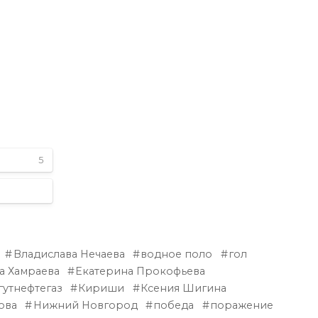
5
Владислава Нечаева
водное поло
гол
а Хамраева
Екатерина Прокофьева
утнефтегаз
Кириши
Ксения Шигина
ова
Нижний Новгород
победа
поражение