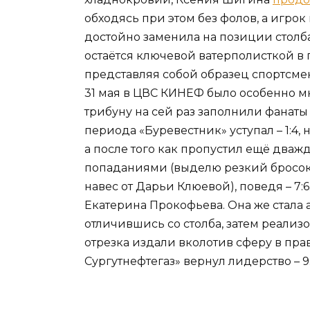
обходясь при этом без фолов, а игр
достойно заменила на позиции стол
остаётся ключевой ватерполисткой в п
представляя собой образец спортсмен
31 мая в ЦВС КИНЕФ было особенно м
трибуну на сей раз заполнили фанаты
периода «Буревестник» уступал – 1:4, 
а после того как пропустил ещё дваж
попаданиями (выделю резкий бросок 
навес от Дарьи Клюевой), поведя – 7:
Екатерина Прокофьева. Она же стала
отличившись со столба, затем реализо
отрезка издали вколотив сферу в пра
Сургутнефтегаз» вернул лидерство – 9: