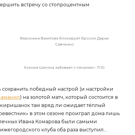
вершить встречу со стопроцентным
Вероника Вахитова блокирует бросок Дарьи
Савченко
Ксения Шигина забивает с пенальти – 11:10
ь сохранить победный настрой (и настройки
аманил
) на золотой матч, который состоится в
 киришанок там вряд ли ожидает тёплый
евестник» в этом сезоне проиграл дома лишь
опечных Ивана Комарова были самыми
ижегородского клуба оба раза выступил…