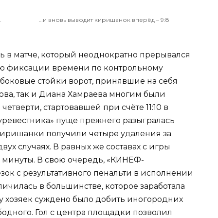
…
…и вновь выводит киришанок вперёд – 9:8
ь в матче, который неоднократно прерывался
ю фиксации времени по контрольному
боковые стойки ворот, принявшие на себя
ова, так и Диана Хамраева многим были
четверти, стартовавшей при счёте 11:10 в
уревестника» пуще прежнего разыгралась
 киришанки получили четыре удаления за
вух случаях. В равных же составах с игры
й минуты. В свою очередь, «КИНЕФ-
езок с результативного пенальти в исполнении
ичилась в большинстве, которое заработала
у хозяек суждено было добить иногородних
бодного. Гол с центра площадки позволил