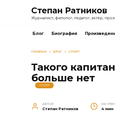
Перейти
Степан Ратников
к
содержанию
Журналист, филолог, педагог, актёр, про
Блог
Биография
Произведен
ГЛАВНАЯ
»
БЛОГ
»
СПОРТ
Такого капитан
больше нет
СПОРТ
АВТОР
НА ЧТЕН
Степан Ратников
4 мин