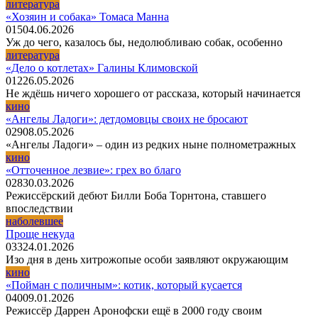
литература
«Хозяин и собака» Томаса Манна
0
15
04.06.2026
Уж до чего, казалось бы, недолюбливаю собак, особенно
литература
«Дело о котлетах» Галины Климовской
0
12
26.05.2026
Не ждёшь ничего хорошего от рассказа, который начинается
кино
«Ангелы Ладоги»: детдомовцы своих не бросают
0
29
08.05.2026
«Ангелы Ладоги» – один из редких ныне полнометражных
кино
«Отточенное лезвие»: грех во благо
0
28
30.03.2026
Режиссёрский дебют Билли Боба Торнтона, ставшего
впоследствии
наболевшее
Проще некуда
0
33
24.01.2026
Изо дня в день хитрожопые особи заявляют окружающим
кино
«Пойман с поличным»: котик, который кусается
0
40
09.01.2026
Режиссёр Даррен Аронофски ещё в 2000 году своим