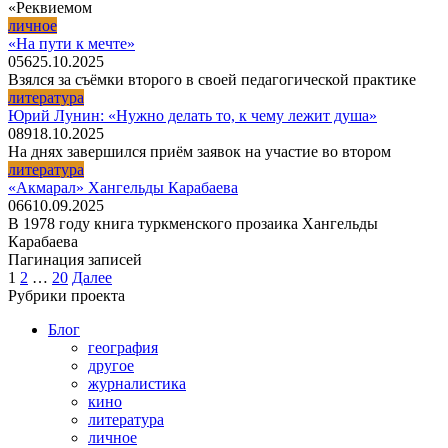
«Реквиемом
личное
«На пути к мечте»
0
56
25.10.2025
Взялся за съёмки второго в своей педагогической практике
литература
Юрий Лунин: «Нужно делать то, к чему лежит душа»
0
89
18.10.2025
На днях завершился приём заявок на участие во втором
литература
«Акмарал» Хангельды Карабаева
0
66
10.09.2025
В 1978 году книга туркменского прозаика Хангельды
Карабаева
Пагинация записей
1
2
…
20
Далее
Рубрики проекта
Блог
география
другое
журналистика
кино
литература
личное