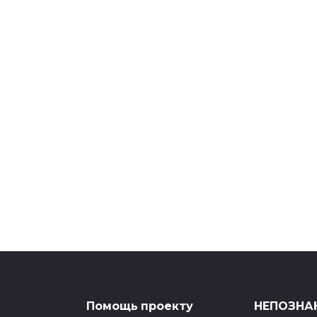
ЛИЧНОЕ
Как всё начиналось – 18: балкон 
видом на Енисей
22.11.2024
ЛИТЕРАТУРА
«Пуща» Виктора Карамазова
08.12.2023
Помощь проекту
НЕПОЗНАН