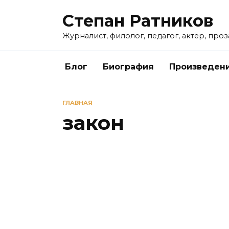
Перейти
Степан Ратников
к
содержанию
Журналист, филолог, педагог, актёр, про
Блог
Биография
Произведен
ГЛАВНАЯ
закон
НАБОЛЕВШЕЕ
Такова жизнь – 41