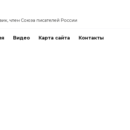
заик, член Союза писателей России
ия
Видео
Карта сайта
Контакты
ЛИЧНОЕ
Как всё начиналось – 19: