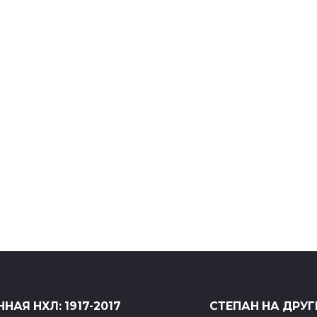
ЛИТЕРАТУРА
с
«Саша, привет!» Дмитрия
Данилова
06.09.2024
КИНО
«Ограбление 88»: всё дело в
кандалах
24.10.2023
НАЯ НХЛ: 1917-2017
СТЕПАН НА ДРУГ