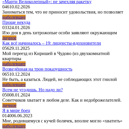
«Марти Великолепный»: не зачехляя ракетку
0
46
10.02.2026
Заниматься тем, что не приносит удовольствия, но позволяет
наболевшее
Проще некуда
0
33
24.01.2026
Изо дня в день хитрожопые особи заявляют окружающим
личное
Как всё начиналось – 19: лицеисты-вдохновители
0
56
29.11.2025
Мой переезд из Киришей в Чудово (из двухкомнатной
квартиры
наболевшее
Возведённая на трон показушность
0
65
10.12.2024
Не быть, а казаться. Людей, не соблюдающих этот гнилой
наболевшее
Всем не угодишь. Но надо ли?
0
50
08.01.2024
Советчиков хватает в любом деле. Как и недоброжелателей.
личное
Я в мире боец
0
140
06.06.2023
Мне, родившемуся с кучей болячек, вполне могло «хватить»
наболевшее