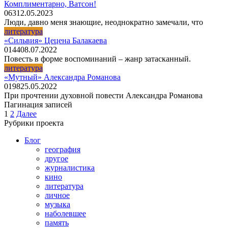
Комплиментарно, Ватсон!
0
63
12.05.2023
Люди, давно меня знающие, неоднократно замечали, что
литература
«Сильвия» Цецена Балакаева
0
144
08.07.2022
Повесть в форме воспоминаний – жанр затасканный.
литература
«Мутный» Александра Романова
0
198
25.05.2022
При прочтении духовной повести Александра Романова
Пагинация записей
1
2
Далее
Рубрики проекта
Блог
география
другое
журналистика
кино
литература
личное
музыка
наболевшее
память