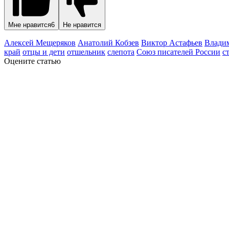
Мне нравится
6
Не нравится
Алексей Мещеряков
Анатолий Кобзев
Виктор Астафьев
Влади
край
отцы и дети
отшельник
слепота
Союз писателей России
с
Оцените статью