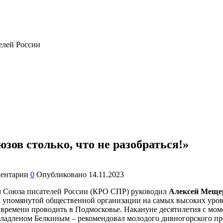
телей России
ов столько, что не разобраться!»
ентарии
0
Опубликовано
14.11.2023
м Союза писателей России (КРО СПР) руководил
Алексей Меще
ы упомянутой общественной организации на самых высоких уров
е времени проводить в Подмосковье. Накануне десятилетия с мо
ладленом Белкиным – рекомендовал молодого дивногорского про