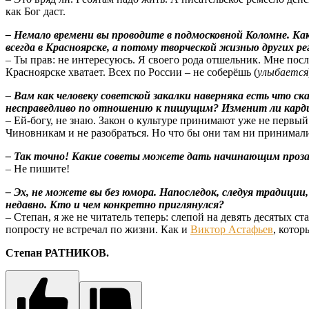
как Бог даст.
– Немало времени вы проводите в подмосковной Коломне. Ка
всегда в Красноярске, а потому творческой жизнью других ре
– Ты прав: не интересуюсь. Я своего рода отшельник. Мне посл
Красноярске хватает. Всех по России – не соберёшь (
улыбается
– Вам как человеку советской закалки наверняка есть что 
несправедливо по отношению к пишущим? Изменит ли карди
– Ей-богу, не знаю. Закон о культуре принимают уже не первый
Чиновникам и не разобраться. Но что бы они там ни принимали
– Так точно! Какие советы можете дать начинающим проз
– Не пишите!
– Эх, не можете вы без юмора. Напоследок, следуя традиции
недавно. Кто и чем конкретно приглянулся?
– Степан, я же не читатель теперь: слепой на девять десятых 
попросту не встречал по жизни. Как и
Виктор Астафьев
, котор
Степан РАТНИКОВ.