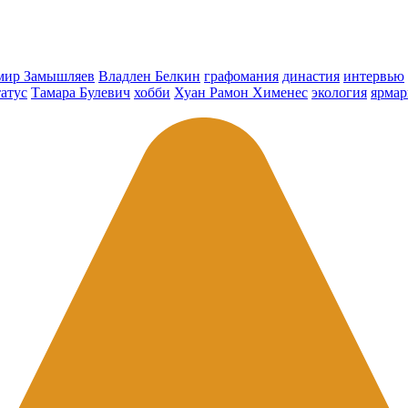
мир Замышляев
Владлен Белкин
графомания
династия
интервью
татус
Тамара Булевич
хобби
Хуан Рамон Хименес
экология
ярмар