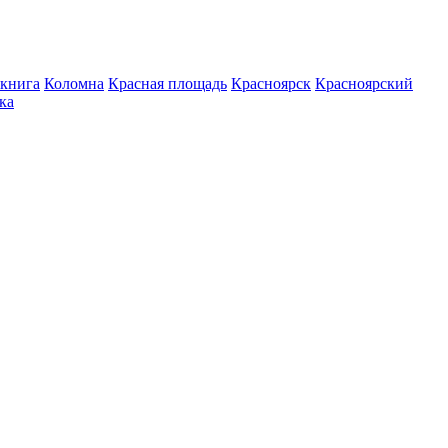
книга
Коломна
Красная площадь
Красноярск
Красноярский
ка