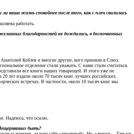
и ваша жизнь спокойнее после того, как с плеч свалилась
шляева работать.
 желанных благодарностей не дождались, в беспочвенных
, Анатолий Кобзев и многие другие, кого приняли в Союз.
иональное отделение стали уважать. С нами стали считаться.
редставили все книги наших товарищей. И этого уже не
 20 лет издали около 70 тысяч книг лучших российских
ворческих встречах. В частности, около 10 тысяч книг мы
ое. Надеюсь, что осилю.
 Мещеряковых быть?
аниле за помощь, за наш сайт «архивный». Ну, а внуки… Там уж