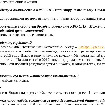
 и его нынешней жизни.
оводящую должность в КРО СПР Владимиру Замышляеву. Стали л
еред товарищами по цеху выполнять, и частично за товарища Замы
лось взять в свои руки бразды правления в КРО СПР? Может,
ред собой цели выполнили?
обы жалею, но – всё равно жаль.
оборот, гордитесь?
 раз при мне. Достижение? Безусловно! А ещё –
Тамара Булевич
льного масштаба. Вышли вперёд, так сказать. Красноярское рег
 в 2015 году. Имею в виду книжную ярмарку. Мы тогда на ней п
етям». Начали мы её в 2012 году и продолжаем по сей день. За
но. Эти издания раздавали детям в школах, в библиотеках, на т
 назвать его неким «литературозаменителем»?
о-нибудь написать.
?
 я. Дорога на радугу». Скорее всего, это последнее. И – сложн
уки когда-нибудь возьмутся за перо. Писательской династии
ег, увы, не приносит. Я и так благодарен Алексею-младшему и Д