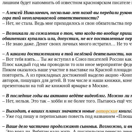
лишним будет напомнить об известном красноярском писателе
– Алексей Николаевич, несколько лет назад вы передали рук
гора той неоплачиваемой ответственности?
– Нет, не стала. Ведь мне приходилось и свои обязательства п
– Возникали ли сожаления о том, что когда-то вообще приш
обвинениях купались или, допустим, не все поставленные пе
– Не знаю даже. Денег своих личных много истратил… Не то чт
– А какими достижениями в той нелёгкой деятельности, на
– Вот тебя взять… Ты же вступил в Союз писателей России как
Плюс каждый год мы проводили то или иное мероприятие федера
Пиком оказалось наше участие в выставке на Красной площади
повторить. А из прикладных достижений выделю акцию «Книги д
авторов, пишущих для детей. В том числе и наши книжки, конеч
презентовали на той же книжной ярмарке в Москве.
– В последние годы вы активно ведёте видеоблог. Можно ли
– Нет, нельзя. Это так – хобби и не более того. Пытаюсь ещё чт
– Выходит, в ваших планах значатся новые
авторские
книги
– Уже год пишу и переписываю повесть под названием «Плюша и
– Ваше дело частично продолжают сыновья. Возможно, и вн
– Это вряд ли. Ребятам надо жить. А писательское ремесло ден