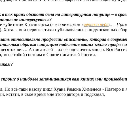
к в тех краях обстоят дела на литературном поприще – в ср
гионов не интересуетесь?
е «убитого» Красноярска (
с его режимом «
чёрного неба
». – При
). Хотя… мои первые стихи публиковались в подмосковных сбо
сказать относительно профессии «писатель», которая в совре
нальным образом ситуацию наделение ваших коллег професс
 десяток лет… А писателей – их сегодня очень много. Вся Россия
, мы с тобой состоим в Союзе писателей России.
аикам?
, спрошу о наиболее запомнившихся вам книгах или произведен
стал. Но всё-таки назову цикл Хуана Рамона Хименеса «Платеро и
ый, кстати, в своё время мне этого автора и подсказал.