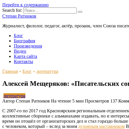
Перейти к содержанию
Search for:
Степан Ратников
Журналист, филолог, педагог, актёр, прозаик, член Союза писа
Блог
Биография
Произведения
Видео
Карта сайта
Контакты
Главная
»
Блог
»
литература
Алексей Мещеряков: «Писательских союз
литература
Автор
Степан Ратников
На чтение
5 мин
Просмотров
137
Комм
С 2007-го по 2017 год Красноярским региональным отделение
коллективные сборники с альманахами издавать, но и интерес
время он отошёл от организаторских дел и стал гораздо больш
с человеком, который – вслед за моим
духовным наставником
В